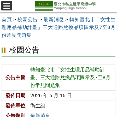
跳
至
選
單
主
首頁
>
校園公告
>
最新消息
>
轉知臺北市「女性生
要
理用品補助計畫」三大通路兌換品項圖示及7至8月
內
份常見問題集
容
校園公告
區
轉知臺北市「女性生理用品補助計
公告主旨
畫」三大通路兌換品項圖示及7至8月
份常見問題集
發佈日期
2026 年 6 月 16 日
發佈單位
衛生組
公告類別
最新消息