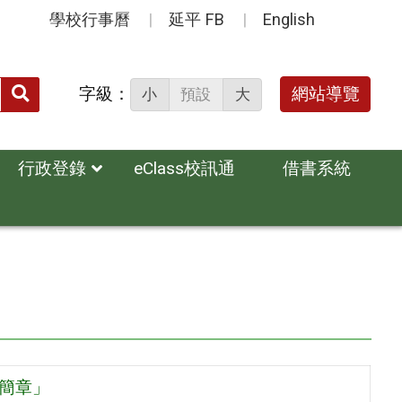
學校行事曆
延平 FB
English
送出
字級：
網站導覽
小
預設
大
搜
尋：
行政登錄
eClass校訊通
借書系統
生簡章」