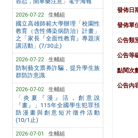
容忍，開車藥注意」電子海報
發佈日
2026-07-22
生輔組
國立高雄師範大學辦理「校園性
發佈單
教育（含性傳染病防治）計畫」
之「家長『全面性教育』專題演
公告類
講活動」(7/30止)
公告等
2026-07-22
生輔組
防制藝文票券詐騙，提升學生族
點閱次
群防詐意識
公告內
2026-07-02
生輔組
「炎夏『漫』活，創意說
『畫』」115年全國學生犯罪預
防漫畫與創意短片徵件活動
(10/1止)
2026-07-01
生輔組