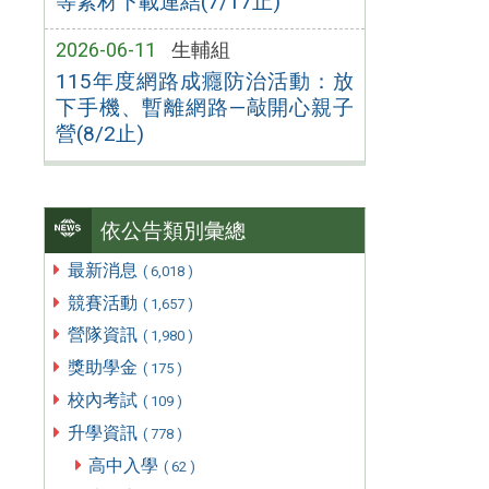
等素材下載連結(7/17止)
2026-06-11
生輔組
115年度網路成癮防治活動：放
下手機、暫離網路—敲開心親子
營(8/2止)
依公告類別彙總
最新消息
( 6,018 )
競賽活動
( 1,657 )
營隊資訊
( 1,980 )
獎助學金
( 175 )
校內考試
( 109 )
升學資訊
( 778 )
高中入學
( 62 )