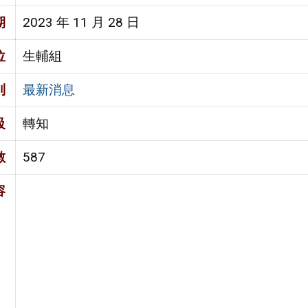
期
2023 年 11 月 28 日
位
生輔組
別
最新消息
級
轉知
數
587
容