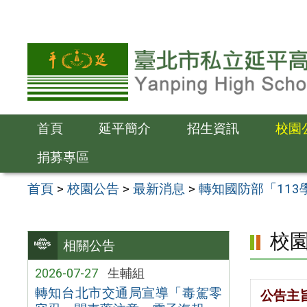
跳
至
主
要
內
容
首頁
延平簡介
招生資訊
校園
區
捐募專區
首頁
>
校園公告
>
最新消息
>
轉知國防部「11
校
相關公告
2026-07-27
生輔組
轉知台北市交通局宣導「毒駕零
公告主