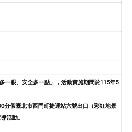
多
一
眼
、
安
全
多
一
點
」
，
活
動
實
施
期
間
於
1
1
5
年
5
3
0
分
假
臺
北
市
西
門
町
捷
運
站
六
號
出
口
（
彩
虹
地
景
宣
導
活
動。