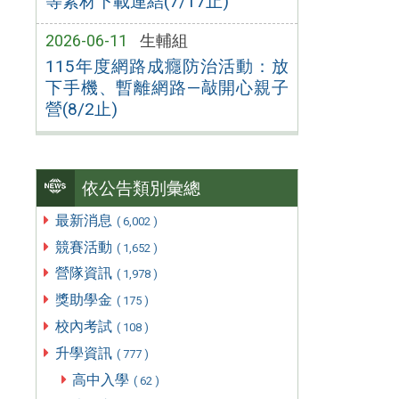
等素材下載連結(7/17止)
2026-06-11
生輔組
115年度網路成癮防治活動：放
下手機、暫離網路—敲開心親子
營(8/2止)
依公告類別彙總
最新消息
( 6,002 )
競賽活動
( 1,652 )
營隊資訊
( 1,978 )
獎助學金
( 175 )
校內考試
( 108 )
升學資訊
( 777 )
高中入學
( 62 )