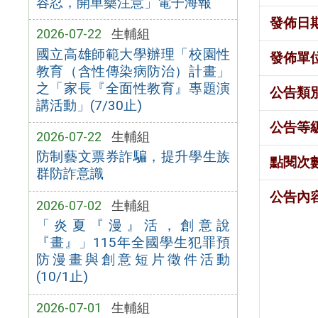
容忍，開車藥注意」電子海報
發佈日
2026-07-22
生輔組
國立高雄師範大學辦理「校園性
發佈單
教育（含性傳染病防治）計畫」
之「家長『全面性教育』專題演
公告類
講活動」(7/30止)
公告等
2026-07-22
生輔組
防制藝文票券詐騙，提升學生族
點閱次
群防詐意識
公告內
2026-07-02
生輔組
「炎夏『漫』活，創意說
『畫』」115年全國學生犯罪預
防漫畫與創意短片徵件活動
(10/1止)
2026-07-01
生輔組