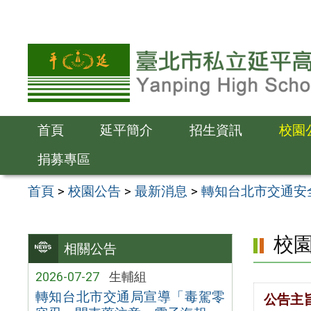
跳
至
主
要
內
容
首頁
延平簡介
招生資訊
校園
區
捐募專區
首頁
>
校園公告
>
最新消息
>
轉知台北市交通安
校
相關公告
2026-07-27
生輔組
轉知台北市交通局宣導「毒駕零
公告主