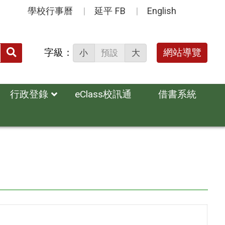
學校行事曆
延平 FB
English
送出
字級：
網站導覽
小
預設
大
搜
尋：
行政登錄
eClass校訊通
借書系統