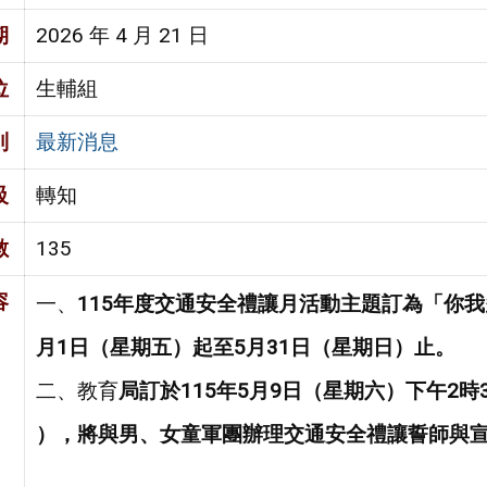
期
2026 年 4 月 21 日
位
生輔組
別
最新消息
級
轉知
數
135
容
一、
1
1
5
年
度
交
通
安
全
禮
讓
月
活
動
主
題
訂
為
「
你
我
月
1
日
（
星
期
五
）
起
至
5
月
3
1
日
（
星
期
日
）
止
。
二、教育
局
訂
於
1
1
5
年
5
月
9
日
（
星
期
六
）
下
午
2
時
）
，
將
與
男
、
女
童
軍
團
辦
理
交
通
安
全
禮
讓
誓
師
與