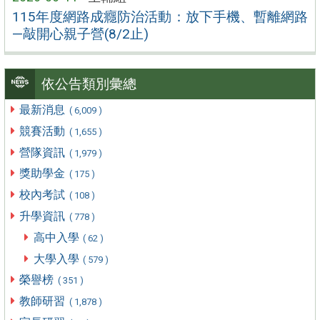
115年度網路成癮防治活動：放下手機、暫離網路
—敲開心親子營(8/2止)
依公告類別彙總
最新消息
( 6,009 )
競賽活動
( 1,655 )
營隊資訊
( 1,979 )
獎助學金
( 175 )
校內考試
( 108 )
升學資訊
( 778 )
高中入學
( 62 )
大學入學
( 579 )
榮譽榜
( 351 )
教師研習
( 1,878 )