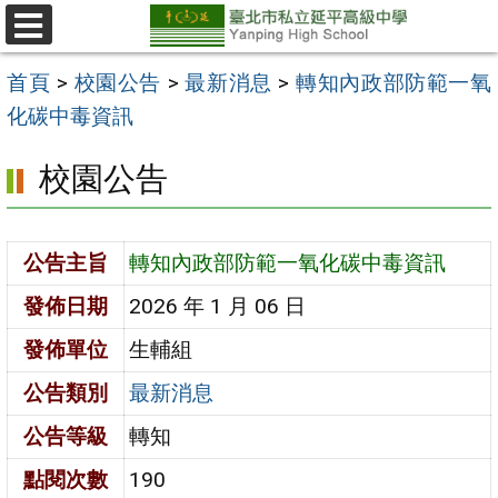
跳
至
選
單
主
首頁
>
校園公告
>
最新消息
>
轉知內政部防範一氧
要
化碳中毒資訊
內
校園公告
容
區
公告主旨
轉知內政部防範一氧化碳中毒資訊
發佈日期
2026 年 1 月 06 日
發佈單位
生輔組
公告類別
最新消息
公告等級
轉知
點閱次數
190