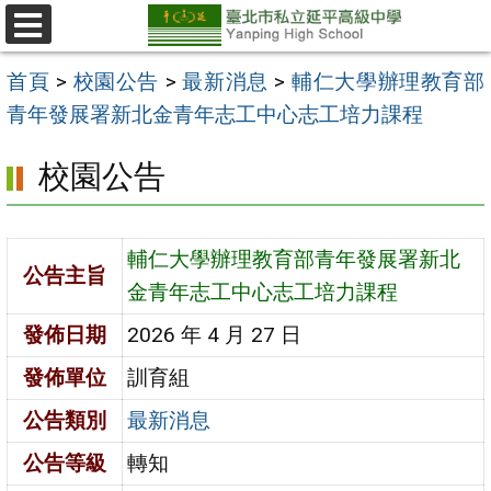
跳
至
選
單
主
首頁
>
校園公告
>
最新消息
>
輔仁大學辦理教育部
要
青年發展署新北金青年志工中心志工培力課程
內
校園公告
容
區
輔仁大學辦理教育部青年發展署新北
公告主旨
金青年志工中心志工培力課程
發佈日期
2026 年 4 月 27 日
發佈單位
訓育組
公告類別
最新消息
公告等級
轉知