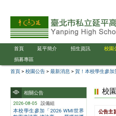
跳
至
主
要
內
容
首頁
延平簡介
招生資訊
校園
區
捐募專區
首頁
>
校園公告
>
最新消息
>
賀！本校學生參加
校
相關公告
2026-08-05
設備組
本校學生參加「2026 WMI世界
公告主