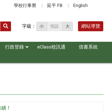
學校行事曆
延平 FB
English
送出
字級：
網站導覽
小
預設
大
搜
尋：
行政登錄
eClass校訊通
借書系統
佳績！