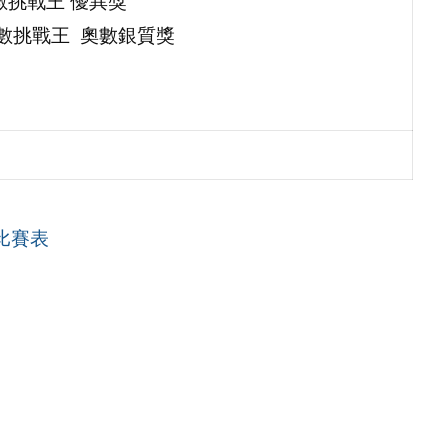
數挑戰王 優異獎
奧數挑戰王 奧數銀質獎
比賽表