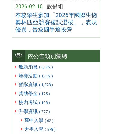
2026-02-10
設備組
本校學生參加「2026年國際生物
奧林匹亞競賽複試選拔」，表現
優異，晉級國手選拔營
依公告類別彙總
最新消息
( 6,002 )
競賽活動
( 1,652 )
營隊資訊
( 1,978 )
獎助學金
( 175 )
校內考試
( 108 )
升學資訊
( 777 )
高中入學
( 62 )
大學入學
( 578 )