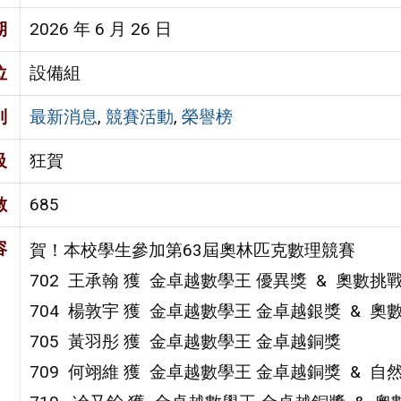
期
2026 年 6 月 26 日
位
設備組
別
最新消息
,
競賽活動
,
榮譽榜
級
狂賀
數
685
容
賀！本校學生參加第63屆奧林匹克數理競賽
702 王承翰 獲 金卓越數學王 優異獎 & 奧數挑
704 楊敦宇 獲 金卓越數學王 金卓越銀獎 & 
705 黃羽彤 獲 金卓越數學王 金卓越銅獎
709 何翊維 獲 金卓越數學王 金卓越銅獎 & 自