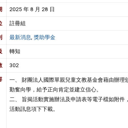
期
2025 年 8 月 28 日
位
註冊組
別
最新消息
,
獎助學金
級
轉知
數
302
容
一、 財團法人國際單親兒童文教基金會藉由辦理
勤奮向學，給予正向肯定並建立信心。
二、 旨揭活動實施辦法及申請表等電子檔如附件，請逕至
活動訊息項下下載。