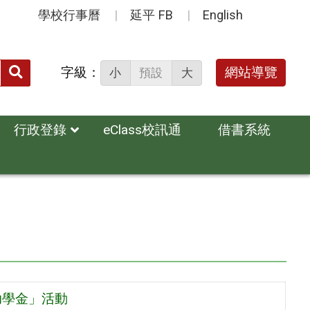
學校行事曆
延平 FB
English
送出
字級：
網站導覽
小
預設
大
搜
尋：
行政登錄
eClass校訊通
借書系統
助學金」活動