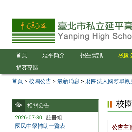
跳
至
主
要
內
容
首頁
延平簡介
招生資訊
校園
區
捐募專區
首頁
>
校園公告
>
最新消息
>
財團法人國際單親
校
相關公告
2026-07-30
註冊組
國民中學補助一覽表
公告主