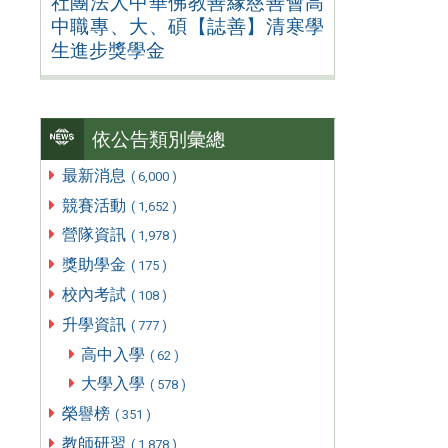
社團法人中華佛教善緣慈善會高
中職專、大、碩【誌善】清寒學
生進步獎學金
依公告類別彙總
最新消息
( 6,000 )
競賽活動
( 1,652 )
營隊資訊
( 1,978 )
獎助學金
( 175 )
校內考試
( 108 )
升學資訊
( 777 )
高中入學
( 62 )
大學入學
( 578 )
榮譽榜
( 351 )
教師研習
( 1,878 )