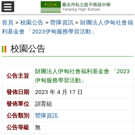
跳
至
選
單
主
首頁
>
校園公告
>
營隊資訊
>
財團法人伊甸社會福
要
利基金會 「2023伊甸服務學習活動」
內
校園公告
容
區
財團法人伊甸社會福利基金會 「2023
公告主旨
伊甸服務學習活動」
發佈日期
2023 年 4 月 17 日
發佈單位
訓育組
公告類別
營隊資訊
公告等級
無