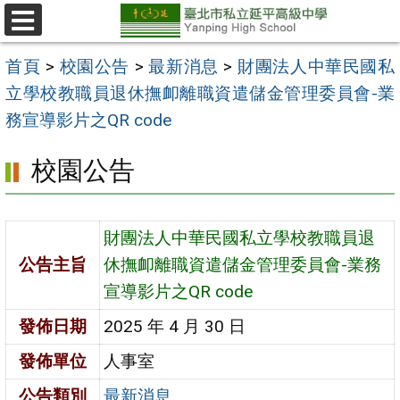
跳
至
選
單
主
首頁
>
校園公告
>
最新消息
>
財團法人中華民國私
要
立學校教職員退休撫卹離職資遣儲金管理委員會-業
內
務宣導影片之QR code
容
校園公告
區
財團法人中華民國私立學校教職員退
公告主旨
休撫卹離職資遣儲金管理委員會-業務
宣導影片之QR code
發佈日期
2025 年 4 月 30 日
發佈單位
人事室
公告類別
最新消息