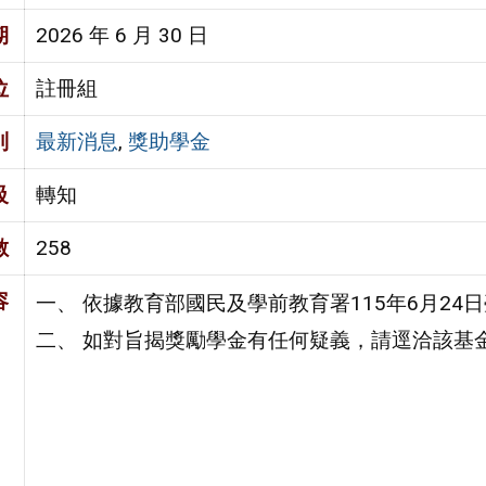
期
2026 年 6 月 30 日
位
註冊組
別
最新消息
,
獎助學金
級
轉知
數
258
容
一、 依據教育部國民及學前教育署115年6月24日
二、 如對旨揭獎勵學金有任何疑義，請逕洽該基金會（