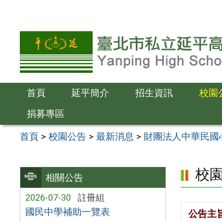
跳
至
主
要
內
容
首頁
延平簡介
招生資訊
校園
區
捐募專區
首頁
>
校園公告
>
最新消息
>
財團法人中華民國
校
相關公告
2026-07-30
註冊組
國民中學補助一覽表
公告主