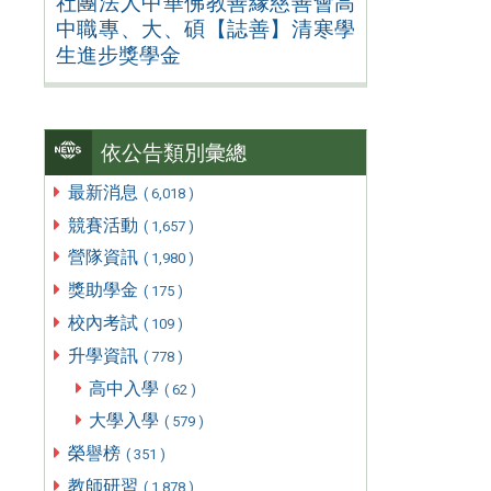
社團法人中華佛教善緣慈善會高
中職專、大、碩【誌善】清寒學
生進步獎學金
依公告類別彙總
最新消息
( 6,018 )
競賽活動
( 1,657 )
營隊資訊
( 1,980 )
獎助學金
( 175 )
校內考試
( 109 )
升學資訊
( 778 )
高中入學
( 62 )
大學入學
( 579 )
榮譽榜
( 351 )
教師研習
( 1,878 )