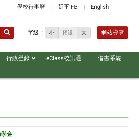
學校行事曆
延平 FB
English
送出
字級：
網站導覽
小
預設
大
搜
尋：
行政登錄
eClass校訊通
借書系統
勵學金