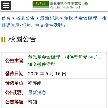
跳
至
選
單
主
首頁
>
校園公告
>
最新消息
>
董氏基金會辦理「相
要
伴樂無憂-照片、短文徵件活動」
內
校園公告
容
區
董氏基金會辦理「相伴樂無憂-照片、
公告主旨
短文徵件活動」
發佈日期
2025 年 5 月 16 日
發佈單位
輔導組
公告類別
最新消息
公告等級
轉知