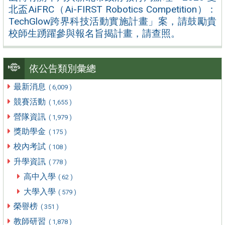
北盃AiFRC（Ai-FIRST Robotics Competition）：
TechGlow跨界科技活動實施計畫」案，請鼓勵貴
校師生踴躍參與報名旨揭計畫，請查照。
依公告類別彙總
最新消息
( 6,009 )
競賽活動
( 1,655 )
營隊資訊
( 1,979 )
獎助學金
( 175 )
校內考試
( 108 )
升學資訊
( 778 )
高中入學
( 62 )
大學入學
( 579 )
榮譽榜
( 351 )
教師研習
( 1,878 )