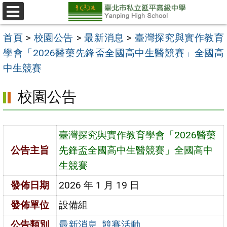
跳
至
選
單
主
首頁
>
校園公告
>
最新消息
>
臺灣探究與實作教育
要
學會「2026醫藥先鋒盃全國高中生醫競賽」全國高
內
中生競賽
容
校園公告
區
臺灣探究與實作教育學會「2026醫藥
公告主旨
先鋒盃全國高中生醫競賽」全國高中
生競賽
發佈日期
2026 年 1 月 19 日
發佈單位
設備組
公告類別
最新消息
,
競賽活動