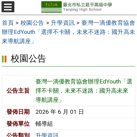
跳
至
選
單
主
首頁
>
校園公告
>
升學資訊
>
臺灣一滴優教育協會
要
辦理EdYouth「選擇不卡關，未來不迷路：國升高未
內
來導航講座」
容
校園公告
區
臺灣一滴優教育協會辦理EdYouth「選
公告主旨
擇不卡關，未來不迷路：國升高未來
導航講座」
發佈日期
2026 年 6 月 01 日
發佈單位
輔導組
公告類別
升學資訊