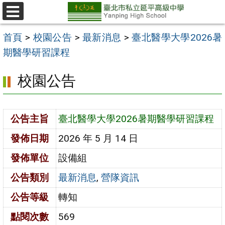
跳
至
選
單
主
首頁
>
校園公告
>
最新消息
>
臺北醫學大學2026暑
要
期醫學研習課程
內
校園公告
容
區
公告主旨
臺北醫學大學2026暑期醫學研習課程
發佈日期
2026 年 5 月 14 日
發佈單位
設備組
公告類別
最新消息
,
營隊資訊
公告等級
轉知
點閱次數
569