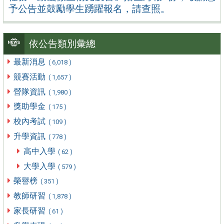
予公告並鼓勵學生踴躍報名，請查照。
依公告類別彙總
最新消息
( 6,018 )
競賽活動
( 1,657 )
營隊資訊
( 1,980 )
獎助學金
( 175 )
校內考試
( 109 )
升學資訊
( 778 )
高中入學
( 62 )
大學入學
( 579 )
榮譽榜
( 351 )
教師研習
( 1,878 )
家長研習
( 61 )