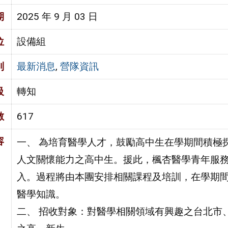
期
2025 年 9 月 03 日
位
設備組
別
最新消息
,
營隊資訊
級
轉知
數
617
容
一、 為培育醫學人才，鼓勵高中生在學期間積極
人文關懷能力之高中生。援此，楓杏醫學青年服
入。過程將由本團安排相關課程及培訓，在學期
醫學知識。
二、 招收對象：對醫學相關領域有興趣之台北市