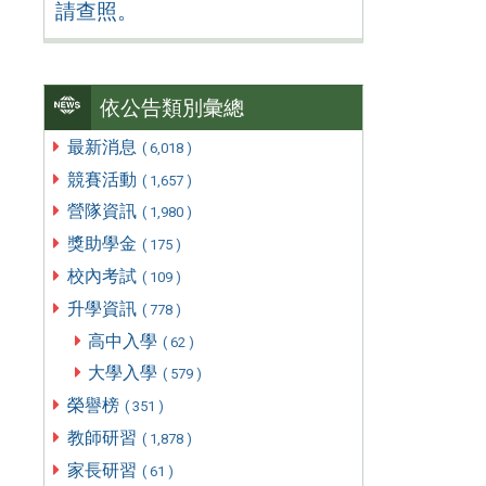
請查照。
依公告類別彙總
最新消息
( 6,018 )
競賽活動
( 1,657 )
營隊資訊
( 1,980 )
獎助學金
( 175 )
校內考試
( 109 )
升學資訊
( 778 )
高中入學
( 62 )
大學入學
( 579 )
榮譽榜
( 351 )
教師研習
( 1,878 )
家長研習
( 61 )