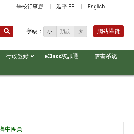
學校行事曆
延平 FB
English
送出
字級：
網站導覽
小
預設
大
搜
尋：
行政登錄
eClass校訊通
借書系統
度高中團員