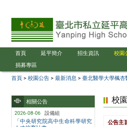
跳
至
主
要
內
容
首頁
延平簡介
招生資訊
校園
區
捐募專區
首頁
>
校園公告
>
最新消息
>
臺北醫學大學楓杏
校
相關公告
2026-08-06
設備組
「中央研究院高中生命科學研究
公告主