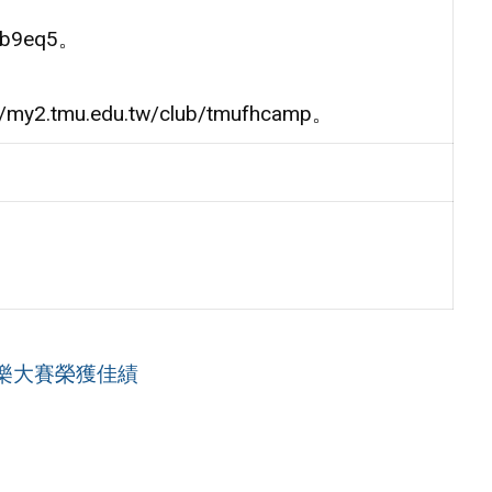
9b9eq5。
mu.edu.tw/club/tmufhcamp。
音樂大賽榮獲佳績