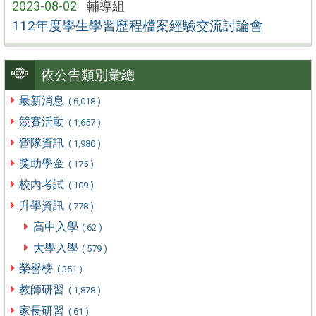
2023-08-02
輔導組
112年度學生學習歷程檔案經驗交流討論會
依公告類別彙總
最新消息
( 6,018 )
競賽活動
( 1,657 )
營隊資訊
( 1,980 )
獎助學金
( 175 )
校內考試
( 109 )
升學資訊
( 778 )
高中入學
( 62 )
大學入學
( 579 )
榮譽榜
( 351 )
教師研習
( 1,878 )
家長研習
( 61 )