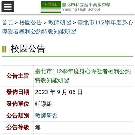
跳
至
選
單
主
首頁
>
校園公告
>
教師研習
>
臺北市112學年度身心
要
障礙者權利公約特教知能研習
內
校園公告
容
區
臺北市112學年度身心障礙者權利公約
公告主旨
特教知能研習
發佈日期
2023 年 9 月 06 日
發佈單位
輔導組
公告類別
教師研習
公告等級
無