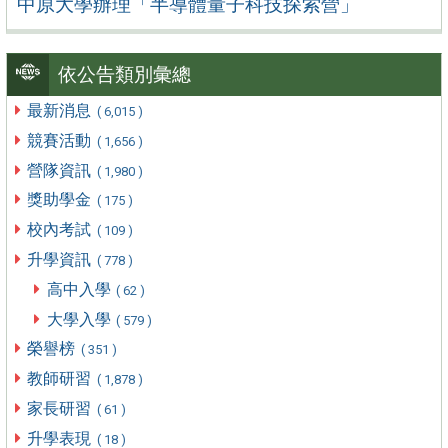
中原大學辦理「半導體量子科技探索營」
依公告類別彙總
最新消息
( 6,015 )
競賽活動
( 1,656 )
營隊資訊
( 1,980 )
獎助學金
( 175 )
校內考試
( 109 )
升學資訊
( 778 )
高中入學
( 62 )
大學入學
( 579 )
榮譽榜
( 351 )
教師研習
( 1,878 )
家長研習
( 61 )
升學表現
( 18 )