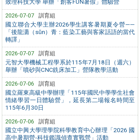
致理科技大學 舉辦「創客FUN暑假」體驗營
2026-07-07
訓育組
國立聯合大學主辦2026學生講客暑期夏令營——
「後龍漘（sǔn）青：藍染工藝與客家話語的當代
轉譯」
2026-07-07
訓育組
元智大學機械工程學系於115年7月18日（週六）
舉辦「噴砂與CNC銑床加工」營隊教學活動
2026-07-06
訓育組
國立羅東高級中學辦理「115年國民中學學生社會
情緒學習一日體驗營」，延長第二場報名時間至
115年6月30日
2026-07-06
訓育組
國立中興大學理學院科學教育中心辦理「2026 國
高中暑期營-科技鑑識偵查實戰營」活動