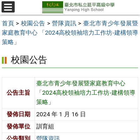
跳
至
選
單
主
首頁
>
校園公告
>
營隊資訊
>
臺北市青少年發展暨
要
家庭教育中心 「2024高校領袖培力工作坊-建構領導
內
策略」
容
校園公告
區
臺北市青少年發展暨家庭教育中心
公告主旨
「2024高校領袖培力工作坊-建構領導
策略」
發佈日期
2024 年 1 月 16 日
發佈單位
訓育組
公告類別
營隊資訊