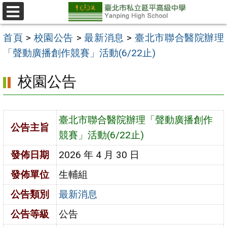
跳
至
選
單
主
首頁
>
校園公告
>
最新消息
>
臺北市聯合醫院辦理
要
「聲動廣播創作競賽」活動(6/22止)
內
校園公告
容
區
臺北市聯合醫院辦理「聲動廣播創作
公告主旨
競賽」活動(6/22止)
發佈日期
2026 年 4 月 30 日
發佈單位
生輔組
公告類別
最新消息
公告等級
公告