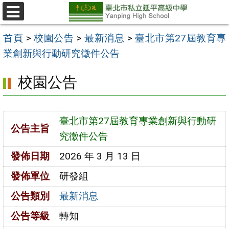
跳
至
選
單
主
首頁
>
校園公告
>
最新消息
>
臺北市第27屆教育專
要
業創新與行動研究徵件公告
內
校園公告
容
區
臺北市第27屆教育專業創新與行動研
公告主旨
究徵件公告
發佈日期
2026 年 3 月 13 日
發佈單位
研發組
公告類別
最新消息
公告等級
轉知