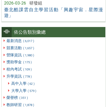
2026-03-26
研發組
臺北酷課雲自主學習活動「興趣宇宙．星際漫
遊」
依公告類別彙總
最新消息
( 6,017 )
競賽活動
( 1,657 )
營隊資訊
( 1,980 )
獎助學金
( 175 )
校內考試
( 109 )
升學資訊
( 778 )
高中入學
( 62 )
大學入學
( 579 )
榮譽榜
( 351 )
教師研習
( 1,878 )