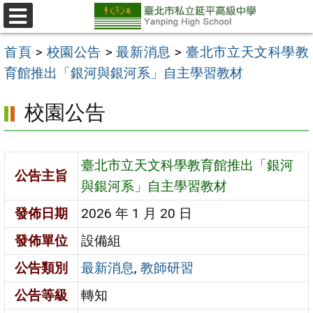
跳
至
選
單
主
首頁
>
校園公告
>
最新消息
>
臺北市立天文科學教
要
育館推出「銀河與銀河系」自主學習教材
內
校園公告
容
區
臺北市立天文科學教育館推出「銀河
公告主旨
與銀河系」自主學習教材
發佈日期
2026 年 1 月 20 日
發佈單位
設備組
公告類別
最新消息
,
教師研習
公告等級
轉知