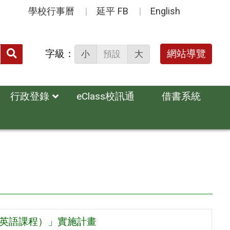
學校行事曆
延平 FB
English
送出
字級：
網站導覽
小
預設
大
搜
尋：
行政登錄
eClass校訊通
借書系統
（英語課程）」實施計畫