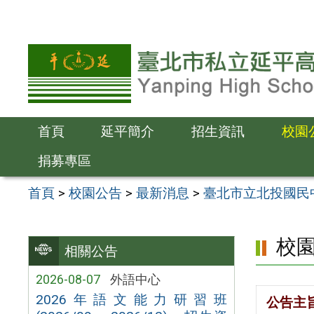
跳
至
主
要
內
容
首頁
延平簡介
招生資訊
校園
區
捐募專區
首頁
>
校園公告
>
最新消息
>
臺北市立北投國民
校
相關公告
2026-08-07
外語中心
2026年語文能力研習班
公告主