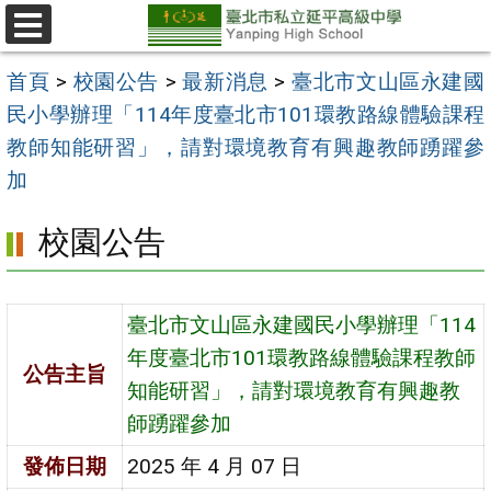
跳
至
選
單
主
首頁
>
校園公告
>
最新消息
>
臺北市文山區永建國
要
民小學辦理「114年度臺北市101環教路線體驗課程
內
教師知能研習」，請對環境教育有興趣教師踴躍參
容
加
區
校園公告
臺北市文山區永建國民小學辦理「114
年度臺北市101環教路線體驗課程教師
公告主旨
知能研習」，請對環境教育有興趣教
師踴躍參加
發佈日期
2025 年 4 月 07 日