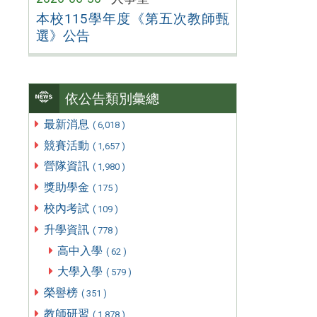
本校115學年度《第五次教師甄
選》公告
依公告類別彙總
最新消息
( 6,018 )
競賽活動
( 1,657 )
營隊資訊
( 1,980 )
獎助學金
( 175 )
校內考試
( 109 )
升學資訊
( 778 )
高中入學
( 62 )
大學入學
( 579 )
榮譽榜
( 351 )
教師研習
( 1,878 )