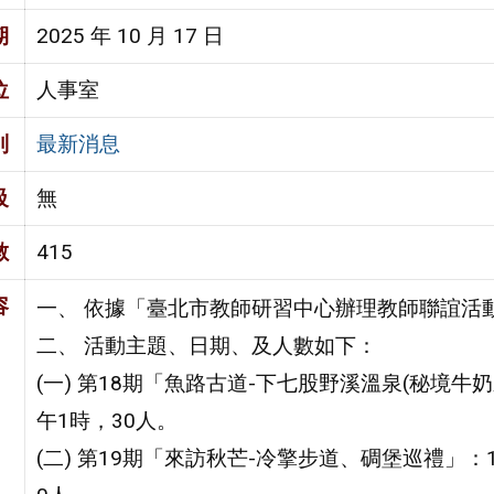
期
2025 年 10 月 17 日
位
人事室
別
最新消息
級
無
數
415
容
一、 依據「臺北市教師研習中心辦理教師聯誼活
二、 活動主題、日期、及人數如下：
(一) 第18期「魚路古道-下七股野溪溫泉(秘境牛奶
午1時，30人。
(二) 第19期「來訪秋芒-冷擎步道、碉堡巡禮」：