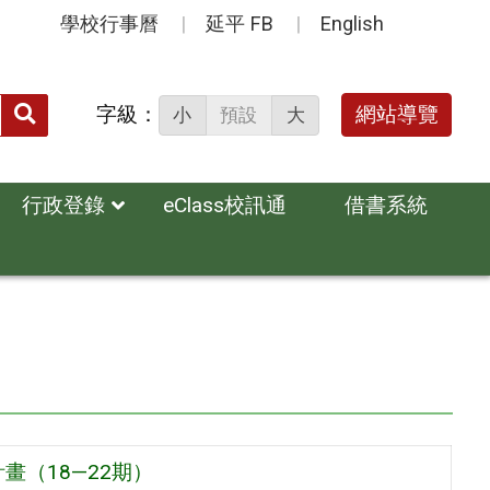
學校行事曆
延平 FB
English
送出
字級：
網站導覽
小
預設
大
搜
尋：
行政登錄
eClass校訊通
借書系統
畫（18—22期）