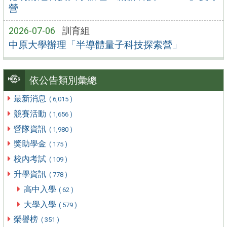
營
2026-07-06
訓育組
中原大學辦理「半導體量子科技探索營」
依公告類別彙總
最新消息
( 6,015 )
競賽活動
( 1,656 )
營隊資訊
( 1,980 )
獎助學金
( 175 )
校內考試
( 109 )
升學資訊
( 778 )
高中入學
( 62 )
大學入學
( 579 )
榮譽榜
( 351 )