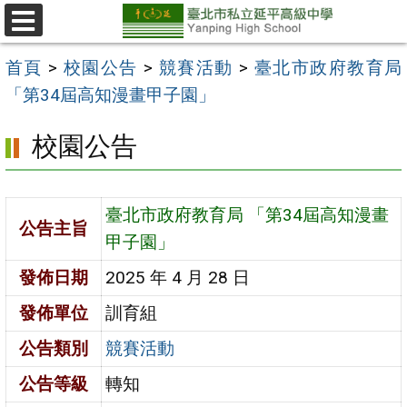
跳
至
選
單
主
首頁
>
校園公告
>
競賽活動
>
臺北市政府教育局
要
「第34屆高知漫畫甲子園」
內
校園公告
容
區
臺北市政府教育局 「第34屆高知漫畫
公告主旨
甲子園」
發佈日期
2025 年 4 月 28 日
發佈單位
訓育組
公告類別
競賽活動
公告等級
轉知