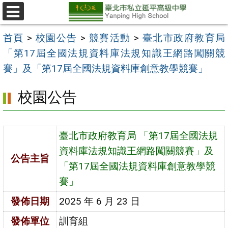
跳
至
選
單
主
首頁
>
校園公告
>
競賽活動
>
臺北市政府教育局
要
「第17屆全國法規資料庫法規知識王網路闖關競
內
賽」及「第17屆全國法規資料庫創意教學競賽」
容
校園公告
區
臺北市政府教育局 「第17屆全國法規
資料庫法規知識王網路闖關競賽」及
公告主旨
「第17屆全國法規資料庫創意教學競
賽」
發佈日期
2025 年 6 月 23 日
發佈單位
訓育組