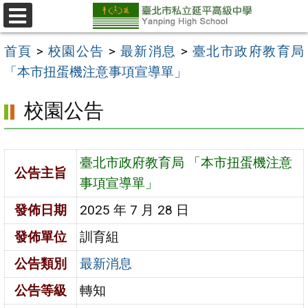
跳
至
選
單
主
首頁
>
校園公告
>
最新消息
>
臺北市政府教育局
要
「本市扭蛋機注意事項宣導單」
內
校園公告
容
區
臺北市政府教育局 「本市扭蛋機注意
公告主旨
事項宣導單」
發佈日期
2025 年 7 月 28 日
發佈單位
訓育組
公告類別
最新消息
公告等級
轉知