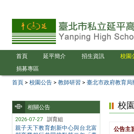
跳
至
主
要
內
容
首頁
延平簡介
招生資訊
校園
區
捐募專區
首頁
>
校園公告
>
教師研習
>
臺北市政府教育局
校
相關公告
2026-07-27
訓育組
親子天下教育創新中心與台北富
公告主