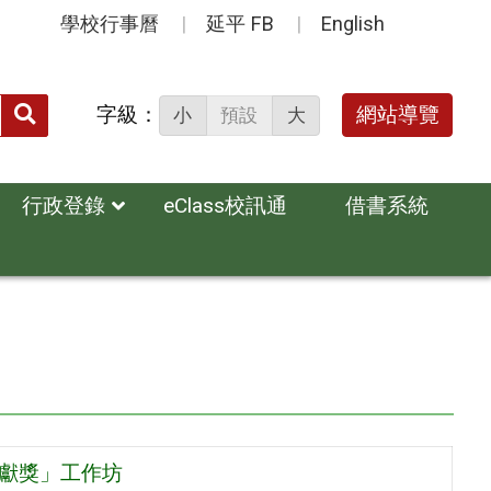
學校行事曆
延平 FB
English
送出
字級：
網站導覽
小
預設
大
搜
尋：
行政登錄
eClass校訊通
借書系統
貢獻獎」工作坊