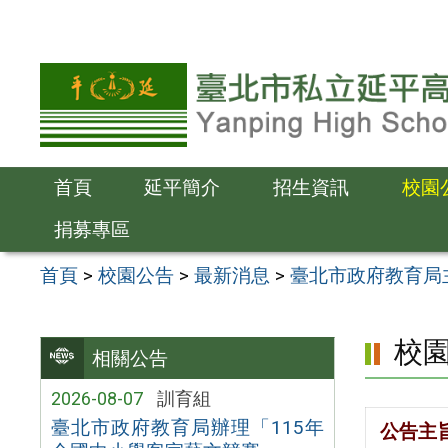
跳
至
主
要
內
容
首頁
延平簡介
招生資訊
校園
區
捐募專區
首頁
>
校園公告
>
最新消息
>
臺北市政府教育局
校
相關公告
2026-08-07
訓育組
臺北市政府教育局辦理「115年
公告主