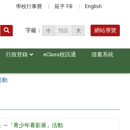
學校行事曆
延平 FB
English
送出
字級：
網站導覽
小
預設
大
搜
尋：
行政登錄
eClass校訊通
借書系統
活動
節」—「青少年看影展」活動