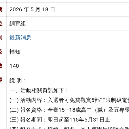
期
2026 年 5 月 18 日
位
訓育組
別
最新消息
級
轉知
數
140
容
說 明：
一、活動相關資訊如下：
(一) 活動內容：入選者可免費觀賞5部非限制級
(二) 報名資格：全臺15—18歲高中（職）及五專
(三) 報名期間：即日起至115年5月31日止。