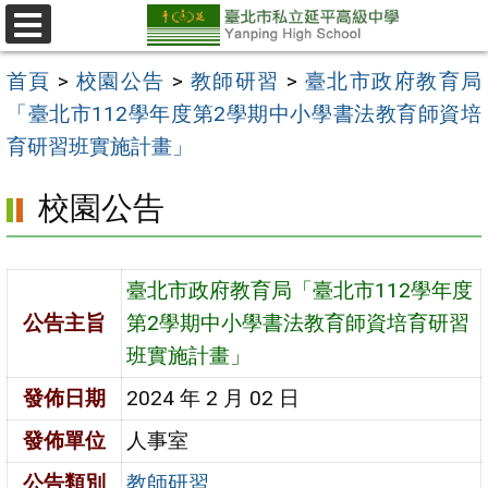
跳
至
選
單
主
首頁
>
校園公告
>
教師研習
>
臺北市政府教育局
要
「臺北市112學年度第2學期中小學書法教育師資培
內
育研習班實施計畫」
容
校園公告
區
臺北市政府教育局「臺北市112學年度
公告主旨
第2學期中小學書法教育師資培育研習
班實施計畫」
發佈日期
2024 年 2 月 02 日
發佈單位
人事室
公告類別
教師研習