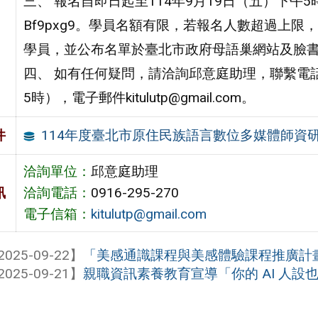
三、 報名自即日起至114年9月19日（五）下午5時止，報名網
Bf9pxg9。學員名額有限，若報名人數超過上
學員，並公布名單於臺北市政府母語巢網站及臉
四、 如有任何疑問，請洽詢邱意庭助理，聯繫電話：0
5時），電子郵件kitulutp@gmail.com。
114年度臺北市原住民族語言數位多媒體師資
件
洽詢單位：
邱意庭助理
訊
洽詢電話：
0916-295-270
電子信箱：
kitulutp@gmail.com
2025-09-22】
「美感通識課程與美感體驗課程推廣計
2025-09-21】
親職資訊素養教育宣導「你的 AI 人設也