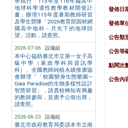
學執行「115年至116年國高中
地球科學適性教學教材開發計
發佈日
畫」辦理115年度暑期教師研習
及學生營隊「2026教育部因材網
發佈單
國高中地科－月光下的地球回
望」活動，請查照。
公告類
2026-07-06
設備組
公告等
本中心協助臺北市立第一女子高
級中學（家政學科與資訊學
點閱次
科）、全國教師純植永續推廣協
會辦理「「校園變身生態樂園—
公告內
Gaia Paradise的生物多樣性設計
智慧研習」，請貴校轉知有興趣
的教師參與，並惠予公假出席，
請查照。
2026-06-23
設備組
臺北市政府教育局委請本市立南