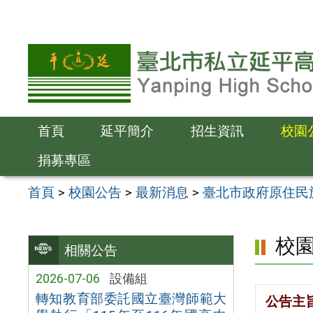
跳
至
主
要
內
容
首頁
延平簡介
招生資訊
校園
區
捐募專區
首頁
>
校園公告
>
最新消息
>
臺北市政府原住民
校
相關公告
2026-07-06
設備組
轉知教育部委託國立臺灣師範大
公告主