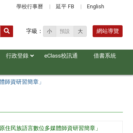
學校行事曆
延平 FB
English
送出
字級：
網站導覽
小
預設
大
搜
尋：
行政登錄
eClass校訊通
借書系統
媒體師資研習簡章」
市原住民族語言數位多媒體師資研習簡章」