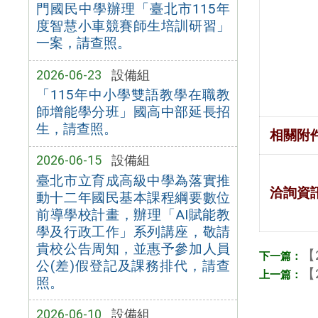
門國民中學辦理「臺北市115年
度智慧小車競賽師生培訓研習」
一案，請查照。
2026-06-23
設備組
「115年中小學雙語教學在職教
師增能學分班」國高中部延長招
生，請查照。
相關附
2026-06-15
設備組
臺北市立育成高級中學為落實推
洽詢資
動十二年國民基本課程綱要數位
前導學校計畫，辦理「AI賦能教
學及行政工作」系列講座，敬請
貴校公告周知，並惠予參加人員
【
公(差)假登記及課務排代，請查
【
照。
2026-06-10
設備組