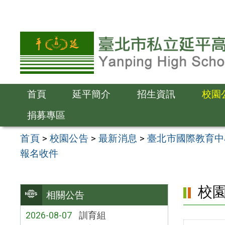
跳
至
主
要
內
容
首頁
延平簡介
招生資訊
校園
區
捐募專區
首頁
>
校園公告
>
最新消息
>
臺北市國際教育中
報名收件
校
相關公告
2026-08-07
訓育組