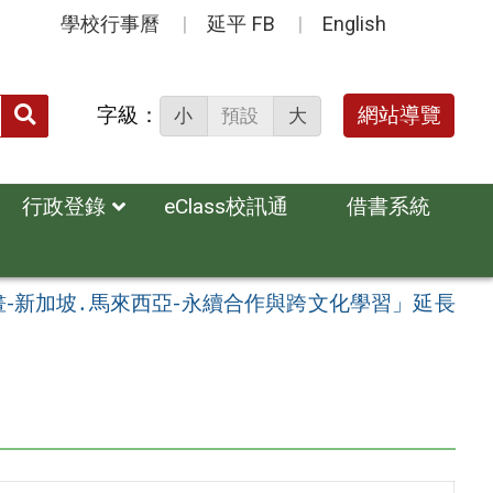
學校行事曆
延平 FB
English
送出
字級：
網站導覽
小
預設
大
搜
尋：
行政登錄
eClass校訊通
借書系統
-新加坡․馬來西亞-永續合作與跨文化學習」延長