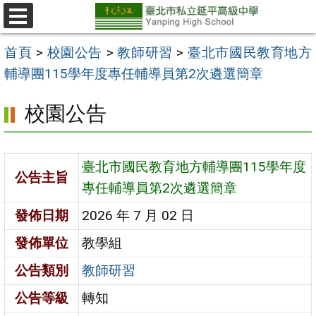
跳
至
選
單
主
首頁
>
校園公告
>
教師研習
>
臺北市國民教育地方
要
輔導團115學年度專任輔導員第2次遴選簡章
內
校園公告
容
區
臺北市國民教育地方輔導團115學年度
公告主旨
專任輔導員第2次遴選簡章
發佈日期
2026 年 7 月 02 日
發佈單位
教學組
公告類別
教師研習
公告等級
轉知