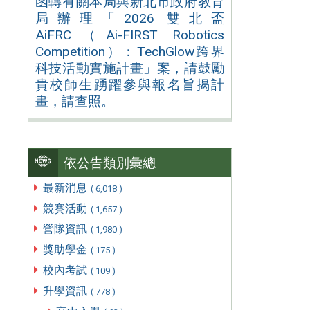
函轉有關本局與新北市政府教育
局辦理「2026 雙北盃
AiFRC（Ai-FIRST Robotics
Competition）：TechGlow跨界
科技活動實施計畫」案，請鼓勵
貴校師生踴躍參與報名旨揭計
畫，請查照。
依公告類別彙總
最新消息
( 6,018 )
競賽活動
( 1,657 )
營隊資訊
( 1,980 )
獎助學金
( 175 )
校內考試
( 109 )
升學資訊
( 778 )