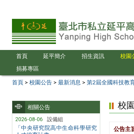
跳
至
主
要
內
容
首頁
延平簡介
招生資訊
校園
區
捐募專區
首頁
>
校園公告
>
最新消息
>
第2屆全國科技教
校
相關公告
2026-08-06
設備組
「中央研究院高中生命科學研究
公告主