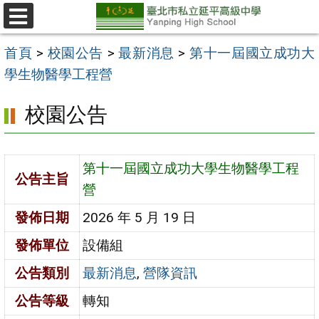
跳
至
選
單
主
首頁
>
校園公告
>
最新消息
>
第十一屆國立成功大
要
學生物醫學工程營
內
校園公告
容
區
第十一屆國立成功大學生物醫學工程
公告主旨
營
發佈日期
2026 年 5 月 19 日
發佈單位
設備組
公告類別
最新消息
,
營隊資訊
公告等級
轉知