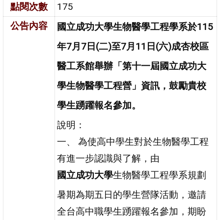
點閱次數
175
公告內容
國立成功大學生
物
醫
學
工
程
學
系
於
1
1
5
年
7
月
7
日
(
二
)
至
7
月
1
1
日
(
六
)
成
杏
校
區
醫
工
系
館
舉
辦
「
第
十
一
屆
國
立
成
功
大
學
生
物
醫
學
工
程
營
」
資
訊
，
鼓
勵
貴
校
學
生
踴
躍
報
名
參
加。
說明：
一、 為使高中學生對於生物醫學工程
有進一步認識與了解，由
國立成功大學
生物醫學工程學系規劃
暑期為期五日的學生營隊活動，邀請
全台高中職學生踴躍報名參加，期盼