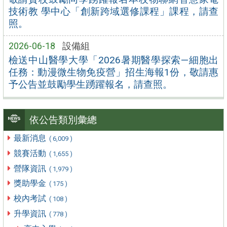
技術教 學中心「創新跨域選修課程」課程，請查
照。
2026-06-18
設備組
檢送中山醫學大學「2026暑期醫學探索—細胞出
任務：動漫微生物免疫營」招生海報1份，敬請惠
予公告並鼓勵學生踴躍報名，請查照。
依公告類別彙總
最新消息
( 6,009 )
競賽活動
( 1,655 )
營隊資訊
( 1,979 )
獎助學金
( 175 )
校內考試
( 108 )
升學資訊
( 778 )