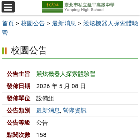
跳
至
選
單
主
首頁
>
校園公告
>
最新消息
>
競炫機器人探索體驗
要
營
內
校園公告
容
區
公告主旨
競炫機器人探索體驗營
發佈日期
2026 年 5 月 08 日
發佈單位
設備組
公告類別
最新消息
,
營隊資訊
公告等級
公告
點閱次數
158