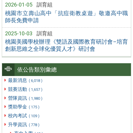
2026-01-05
訓育組
桃園市立壽山高中「抗痘衛教桌遊」敬邀高中職
師長免費申請
2025-10-03
訓育組
桃園美國學校辦理《雙語及國際教育研討會–培育
創新思維之全球化優質人才》研討會
依公告類別彙總
最新消息
( 6,018 )
競賽活動
( 1,657 )
營隊資訊
( 1,980 )
獎助學金
( 175 )
校內考試
( 109 )
升學資訊
( 778 )