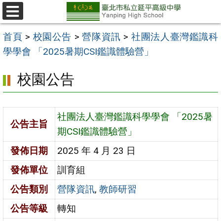
跳
至
選
單
主
首頁
>
校園公告
>
營隊資訊
>
社團法人臺灣鑑識科
要
學學會 「2025暑期CSI鑑識體驗營」
內
校園公告
容
區
社團法人臺灣鑑識科學學會 「2025暑
公告主旨
期CSI鑑識體驗營」
發佈日期
2025 年 4 月 23 日
發佈單位
訓育組
公告類別
營隊資訊
,
教師研習
公告等級
轉知