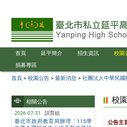
跳
至
主
要
內
容
首頁
延平簡介
招生資訊
校園
區
捐募專區
首頁
>
校園公告
>
最新消息
>
社團法人中華民國
校
相關公告
2026-07-31
訓育組
臺北市政府教育局辦理「115學
公告主