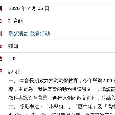
期
2026 年 7 月 06 日
位
訓育組
別
最新消息
,
競賽活動
級
轉知
數
103
容
說 明：
一、 本會長期致力推動動保教育，今年舉辦202
導，主題為「我最喜歡的動物保護課文」，邀請
教科書課文為背景，進行原創的散文創作，並融
二、 獎勵辦法：「小學組」、「國中組」及「高