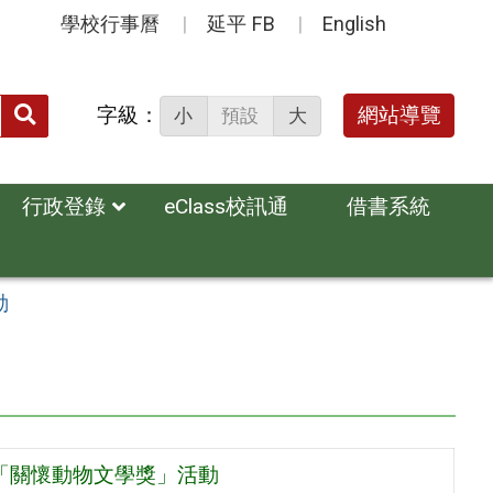
學校行事曆
延平 FB
English
送出
字級：
網站導覽
小
預設
大
搜
尋：
行政登錄
eClass校訊通
借書系統
動
屆「關懷動物文學獎」活動