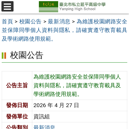
跳
至
選
單
主
首頁
>
校園公告
>
最新消息
>
為維護校園網路安全
要
並保障同學個人資料與隱私，請確實遵守教育載具
內
及學術網路使用規範。
容
校園公告
區
為維護校園網路安全並保障同學個人
公告主旨
資料與隱私，請確實遵守教育載具及
學術網路使用規範。
發佈日期
2026 年 4 月 27 日
發佈單位
資訊組
公告類別
最新消息