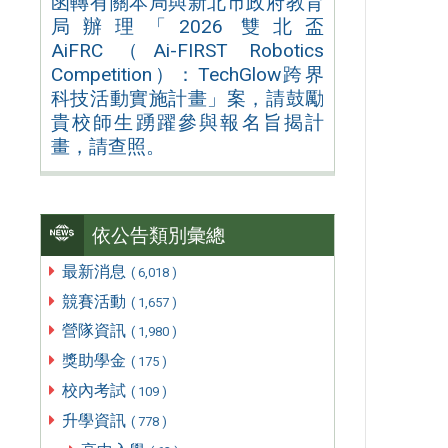
函轉有關本局與新北市政府教育
局辦理「2026 雙北盃
AiFRC（Ai-FIRST Robotics
Competition）：TechGlow跨界
科技活動實施計畫」案，請鼓勵
貴校師生踴躍參與報名旨揭計
畫，請查照。
依公告類別彙總
最新消息
( 6,018 )
競賽活動
( 1,657 )
營隊資訊
( 1,980 )
獎助學金
( 175 )
校內考試
( 109 )
升學資訊
( 778 )