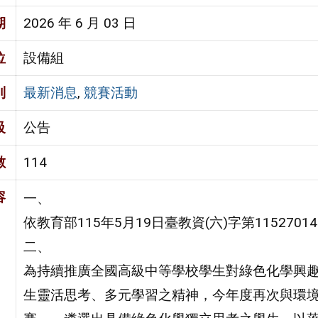
期
2026 年 6 月 03 日
位
設備組
別
最新消息
,
競賽活動
級
公告
數
114
容
一、
依教育部115年5月19日臺教資(六)字第1152701
二、
為持續推廣全國高級中等學校學生對綠色化學興
生靈活思考、多元學習之精神，今年度再次與環