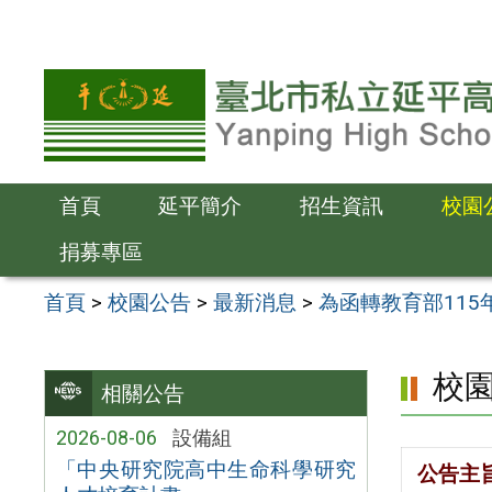
跳
至
主
要
內
容
首頁
延平簡介
招生資訊
校園
區
捐募專區
首頁
>
校園公告
>
最新消息
>
為函轉教育部11
校
相關公告
2026-08-06
設備組
「中央研究院高中生命科學研究
公告主