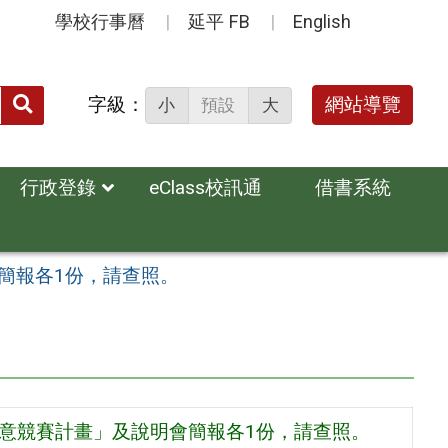
學校行事曆
延平 FB
English
送出
字級：
網站導覽
小
預設
大
搜
尋：
行政登錄
eClass校訊通
借書系統
簡報各1份，請查照。
創意競賽計畫」及說明會簡報各1份，請查照。