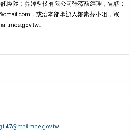
委託團隊：鼎澤科技有限公司張薇馥經理，電話：
209@gmail.com，或洽本部承辦人鄭素芬小姐，電
l.moe.gov.tw。
147@mail.moe.gov.tw