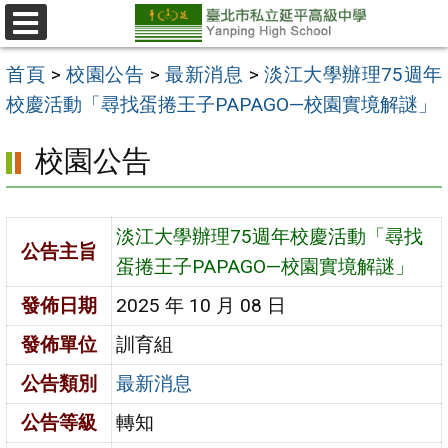
跳
至
選
單
主
首頁
>
校園公告
>
最新消息
>
淡江大學辦理75週年
要
校慶活動「尋找蛋捲王子PAPAGO—校園實境解謎」
內
校園公告
容
區
淡江大學辦理75週年校慶活動「尋找
公告主旨
蛋捲王子PAPAGO—校園實境解謎」
發佈日期
2025 年 10 月 08 日
發佈單位
訓育組
公告類別
最新消息
公告等級
轉知