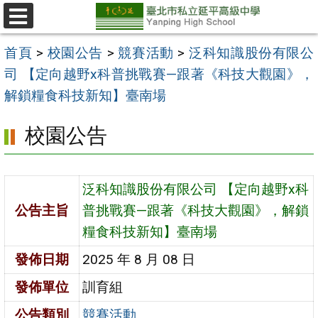
跳
至
選
單
主
首頁
>
校園公告
>
競賽活動
>
泛科知識股份有限公
要
司 【定向越野x科普挑戰賽—跟著《科技大觀園》，
內
解鎖糧食科技新知】臺南場
容
校園公告
區
泛科知識股份有限公司 【定向越野x科
公告主旨
普挑戰賽—跟著《科技大觀園》，解鎖
糧食科技新知】臺南場
發佈日期
2025 年 8 月 08 日
發佈單位
訓育組
公告類別
競賽活動