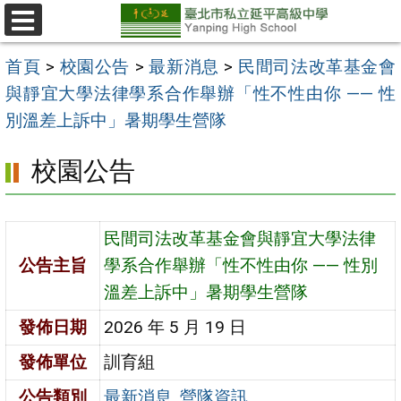
跳
至
選
單
主
首頁
>
校園公告
>
最新消息
>
民間司法改革基金會
要
與靜宜大學法律學系合作舉辦「性不性由你 —— 性
內
別溫差上訴中」暑期學生營隊
容
校園公告
區
民間司法改革基金會與靜宜大學法律
公告主旨
學系合作舉辦「性不性由你 —— 性別
溫差上訴中」暑期學生營隊
發佈日期
2026 年 5 月 19 日
發佈單位
訓育組
公告類別
最新消息
,
營隊資訊