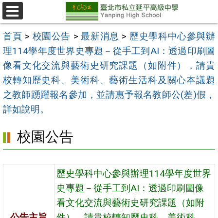
跳
至
選
單
主
首頁
>
校園公告
>
最新消息
>
歷史學科中心參與辦
要
理114學年度世界史專題－從手工到AI：透過印刷圖
內
像看文化交流與藝術史研究課題（如附件），請貴
容
校轉知歷史科、美術科、藝術生活科及關心本議題
區
之教師踴躍報名參加，並請惠予報名教師公(差)假，
詳如說明。
校園公告
歷史學科中心參與辦理114學年度世界
史專題－從手工到AI：透過印刷圖像
看文化交流與藝術史研究課題（如附
公告主旨
件），請貴校轉知歷史科、美術科、