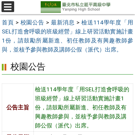
跳
至
選
單
主
首頁
>
校園公告
>
最新消息
>
檢送114學年度「用
要
SEL打造會呼吸的班級經營」線上研習活動實施計畫
內
1份，請鼓勵所屬新進、初任教師及有興趣教師參
容
與，並核予參與教師及講師公假（派代）出席。
區
校園公告
檢送114學年度「用SEL打造會呼吸的
班級經營」線上研習活動實施計畫1
公告主旨
份，請鼓勵所屬新進、初任教師及有
興趣教師參與，並核予參與教師及講
師公假（派代）出席。