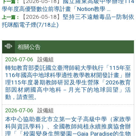
【2026-05-18】
國立羅東高級中學辦理114
學年度高優暨數位前導計畫「Notion教學 ...
【2026-05-18】
堅持三不遠離毒品—防制依
托咪酯電子煙(7/18止)
相關公告
2026-07-06
設備組
轉知教育部委託國立臺灣師範大學執行「115年至
116年國高中地球科學適性教學教材開發計畫」辦
理115年度暑期教師研習及學生營隊「2026教育
部因材網國高中地科－月光下的地球回望」活
動，請查照。
2026-07-06
設備組
本中心協助臺北市立第一女子高級中學（家政學
科與資訊學科）、全國教師純植永續推廣協會辦
理「「校園變身生態樂園—Gaia Paradise的生物