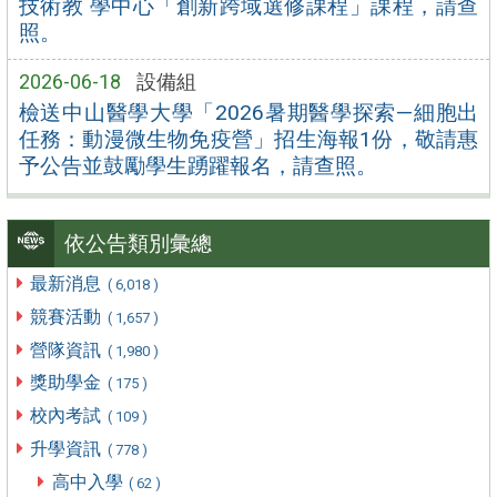
技術教 學中心「創新跨域選修課程」課程，請查
照。
2026-06-18
設備組
檢送中山醫學大學「2026暑期醫學探索—細胞出
任務：動漫微生物免疫營」招生海報1份，敬請惠
予公告並鼓勵學生踴躍報名，請查照。
依公告類別彙總
最新消息
( 6,018 )
競賽活動
( 1,657 )
營隊資訊
( 1,980 )
獎助學金
( 175 )
校內考試
( 109 )
升學資訊
( 778 )
高中入學
( 62 )