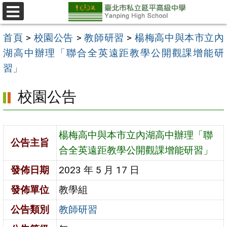
跳
至
選
單
主
首頁
>
校園公告
>
教師研習
>
楊梅高中與本市立內
要
湖高中辦理「聯合全英遠距教學公開觀課增能研
內
習」
容
校園公告
區
楊梅高中與本市立內湖高中辦理「聯
公告主旨
合全英遠距教學公開觀課增能研習」
發佈日期
2023 年 5 月 17 日
發佈單位
教學組
公告類別
教師研習