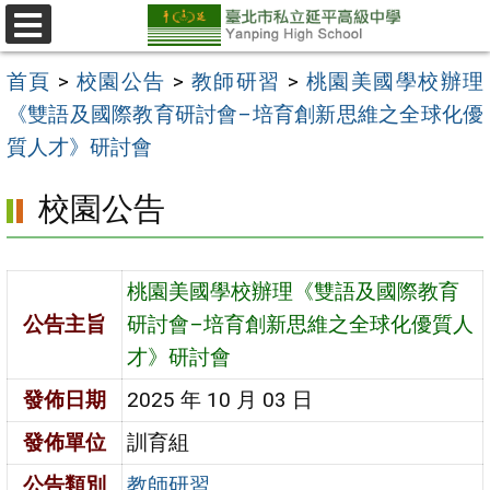
跳
至
選
單
主
首頁
>
校園公告
>
教師研習
>
桃園美國學校辦理
要
《雙語及國際教育研討會–培育創新思維之全球化優
內
質人才》研討會
容
校園公告
區
桃園美國學校辦理《雙語及國際教育
公告主旨
研討會–培育創新思維之全球化優質人
才》研討會
發佈日期
2025 年 10 月 03 日
發佈單位
訓育組
公告類別
教師研習