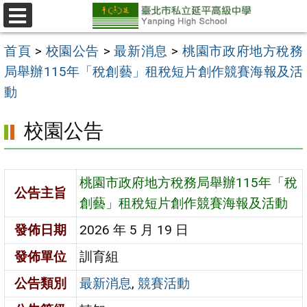
跳
至
選
單
主
首頁
>
校園公告
>
最新消息
>
桃園市政府地方稅務
要
局舉辦115年「稅創藝」租稅短片創作競賽海報及活
內
動
容
校園公告
區
桃園市政府地方稅務局舉辦115年「稅
公告主旨
創藝」租稅短片創作競賽海報及活動
發佈日期
2026 年 5 月 19 日
發佈單位
訓育組
公告類別
最新消息
,
競賽活動