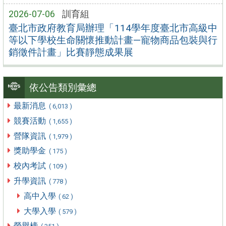
2026-07-06
訓育組
臺北市政府教育局辦理「114學年度臺北市高級中
等以下學校生命關懷推動計畫—寵物商品包裝與行
銷徵件計畫」比賽靜態成果展
依公告類別彙總
最新消息
( 6,013 )
競賽活動
( 1,655 )
營隊資訊
( 1,979 )
獎助學金
( 175 )
校內考試
( 109 )
升學資訊
( 778 )
高中入學
( 62 )
大學入學
( 579 )
榮譽榜