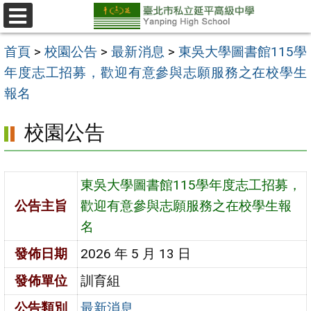
跳
至
選
單
主
首頁
>
校園公告
>
最新消息
>
東吳大學圖書館115學
要
年度志工招募，歡迎有意參與志願服務之在校學生
內
報名
容
校園公告
區
東吳大學圖書館115學年度志工招募，
公告主旨
歡迎有意參與志願服務之在校學生報
名
發佈日期
2026 年 5 月 13 日
發佈單位
訓育組
公告類別
最新消息